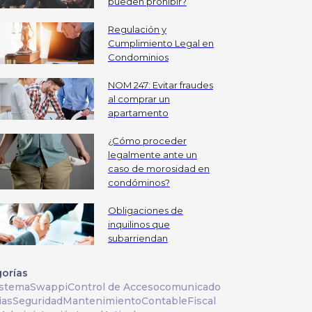
pueden prohibir?
Regulación y
Cumplimiento Legal en
Condominios
NOM 247: Evitar fraudes
al comprar un
apartamento
¿Cómo proceder
legalmente ante un
caso de morosidad en
condóminos?
Obligaciones de
inquilinos que
subarriendan
orías
istema
Swappi
Control de Acceso
comunicado
ias
Seguridad
Mantenimiento
Contable
Fiscal