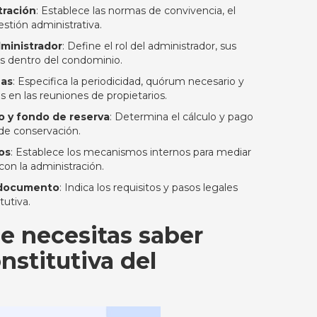
tración
: Establece las normas de convivencia, el
stión administrativa.
dministrador
: Define el rol del administrador, sus
es dentro del condominio.
eas
: Especifica la periodicidad, quórum necesario y
 en las reuniones de propietarios.
 y fondo de reserva
: Determina el cálculo y pago
 de conservación.
os
: Establece los mecanismos internos para mediar
con la administración.
l documento
: Indica los requisitos y pasos legales
tutiva.
e necesitas saber
onstitutiva del