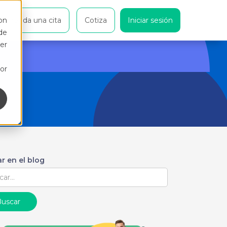
on
Agenda una cita
Cotiza
Iniciar sesión
de
er
or
r en el blog