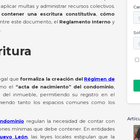
plicar multas y administrar recursos colectivos.
contener una escritura constitutiva
,
cómo
 entre este documento, el
Reglamento Interno
y
o
.
itura
legal que
formaliza la creación del
Régimen de
omo el
“acta de nacimiento” del condominio
,
ra del inmueble, permitiendo su registro en el
finiendo tanto los espacios comunes como los
Artíc
ondominio
regulan la necesidad de contar con
iones mínimas que debe contener. En entidades
uevo León
, las leyes locales estipulan que la