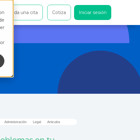
on
Agenda una cita
Cotiza
Iniciar sesión
de
er
or
Administración
Legal
Articulos
oblemas en tu