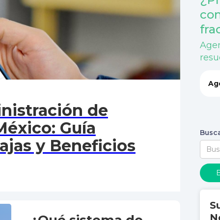
co
fra
Agen
resu
Ag
nistración de
éxico: Guía
Busca
jas y Beneficios
S
N