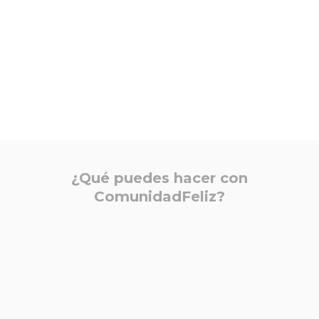
Nuestro objetivo es generar comunidades felices.
¿Sabías qué?
¿Qué puedes hacer con
ComunidadFeliz?