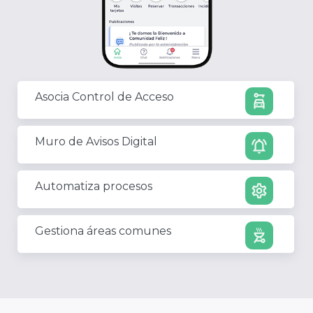
Asocia Control de Acceso
car_rental
Muro de Avisos Digital
notifications_active
Automatiza procesos
settings
Gestiona áreas comunes
outdoor_grill