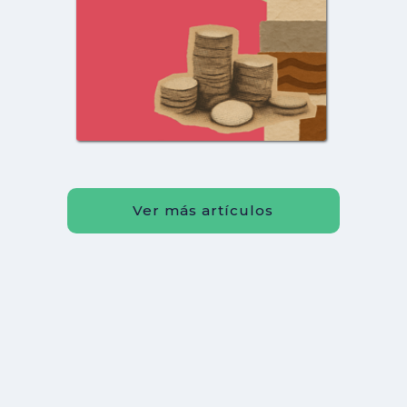
¿Qué software de
gestión financiera
para condominios
Ver más artículos
conviene evaluar en
Emiliano Pérez
México?