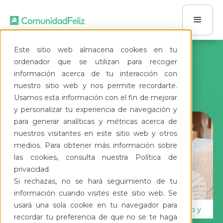
Este sitio web almacena cookies en tu
Aplicación para la
ordenador que se utilizan para recoger
administración de condominios y
fraccionamientos en México
información acerca de tu interacción con
nuestro sitio web y nos permite recordarte.
Reduce morosidad
Usamos esta información con el fin de mejorar
Ten finanzas sanas
y personalizar tu experiencia de navegación y
para generar analíticas y métricas acerca de
Ahorra tiempo de gestión
nuestros visitantes en este sitio web y otros
Comunica en segundos
medios. Para obtener más información sobre
las cookies, consulta nuestra Política de
Reduce morosidad
privacidad.
Si rechazas, no se hará seguimiento de tu
información cuando visites este sitio web. Se
usará una sola cookie en tu navegador para
n
RESIDENTES. - Paga en línea el Mantenimiento y
recordar tu preferencia de que no se te haga
registra visitas