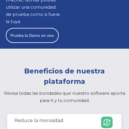
utilizar una comunidad
de prueba como si fuera
la tuya.
Prueba la Demo en vivo
Beneficios de nuestra
plataforma
Revisa todas las bondades que nuestro software aporta
para ti y tu comunidad.
Reduce la morosidad
currency_exchange