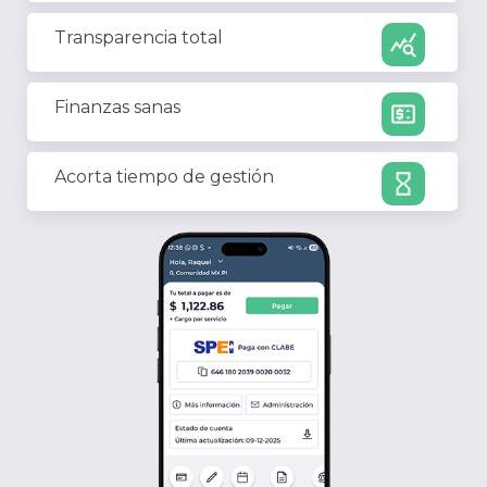
Transparencia total
query_stats
Finanzas sanas
price_change
Acorta tiempo de gestión
hourglass_empty