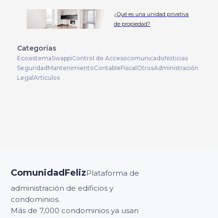
¿Qué es una unidad privativa
de propiedad?
Categorías
Ecosistema
Swappi
Control de Acceso
comunicado
Noticias
Seguridad
Mantenimiento
Contable
Fiscal
Otros
Administración
Legal
Articulos
ComunidadFeliz
Plataforma de
administración de edificios y
condominios.
Más de 7,000 condominios ya usan