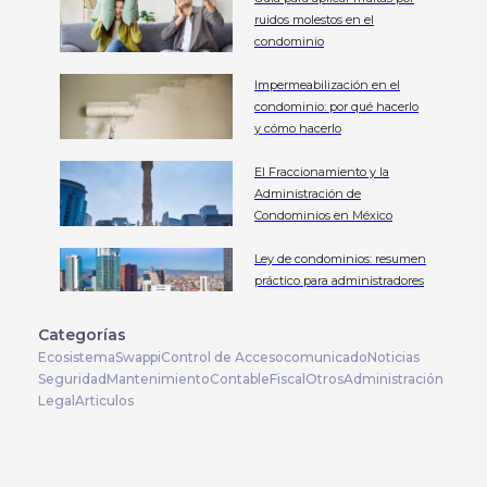
ruidos molestos en el
condominio
Impermeabilización en el
condominio: por qué hacerlo
y cómo hacerlo
El Fraccionamiento y la
Administración de
Condominios en México
Ley de condominios: resumen
práctico para administradores
Categorías
Ecosistema
Swappi
Control de Acceso
comunicado
Noticias
Seguridad
Mantenimiento
Contable
Fiscal
Otros
Administración
Legal
Articulos