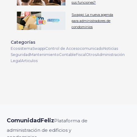
sus funciones?
Swappi: La nueva agenda
para administradores de
condominios
Categorías
Ecosistema
Swappi
Control de Acceso
comunicado
Noticias
Seguridad
Mantenimiento
Contable
Fiscal
Otros
Administración
Legal
Articulos
ComunidadFeliz
Plataforma de
administración de edificios y