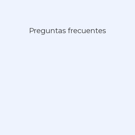
Preguntas frecuentes
¿Cuál es el costo de habilitar el
pago en línea en mi comunidad?
Para activar el servicio de
STP-SPEI
es necesario
pagar una tarifa mensual de 8$ MXN + IVA por
unidad. Las transferencias no generan
comisión.
¿El servicio tiene plazo forzoso?