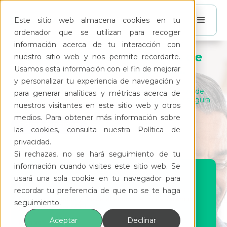
Este sitio web almacena cookies en tu
ordenador que se utilizan para recoger
información acerca de tu interacción con
Dale múltiples opciones de
nuestro sitio web y nos permite recordarte.
pago a tus residentes.
Usamos esta información con el fin de mejorar
y personalizar tu experiencia de navegación y
Activa el pago en línea y automatiza la cobranza de
para generar analíticas y métricas acerca de
mantenimiento y cuotas extra de manera fácil y segura.
nuestros visitantes en este sitio web y otros
medios. Para obtener más información sobre
Cómo funciona
las cookies, consulta nuestra Política de
privacidad.
Si rechazas, no se hará seguimiento de tu
información cuando visites este sitio web. Se
Estoy interesado
usará una sola cookie en tu navegador para
recordar tu preferencia de que no se te haga
seguimiento.
Aceptar
Declinar