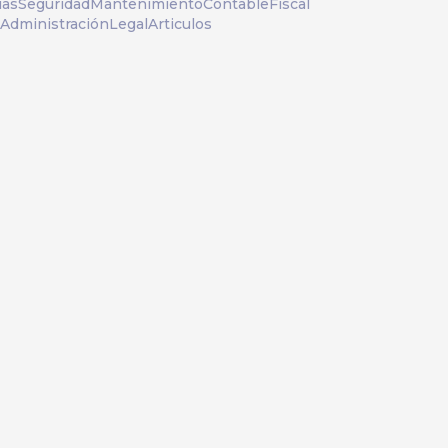
ias
Seguridad
Mantenimiento
Contable
Fiscal
Administración
Legal
Articulos