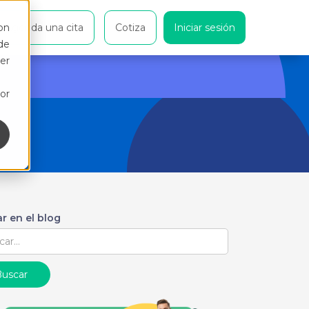
on
Agenda una cita
Cotiza
Iniciar sesión
de
er
or
r en el blog