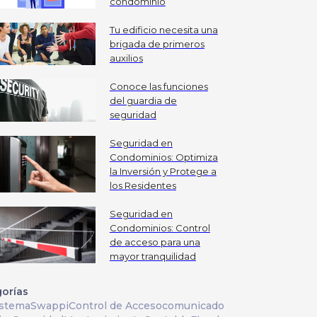
condominio
Tu edificio necesita una
brigada de primeros
auxilios
Conoce las funciones
del guardia de
seguridad
Seguridad en
Condominios: Optimiza
la Inversión y Protege a
los Residentes
Seguridad en
Condominios: Control
de acceso para una
mayor tranquilidad
orías
istema
Swappi
Control de Acceso
comunicado