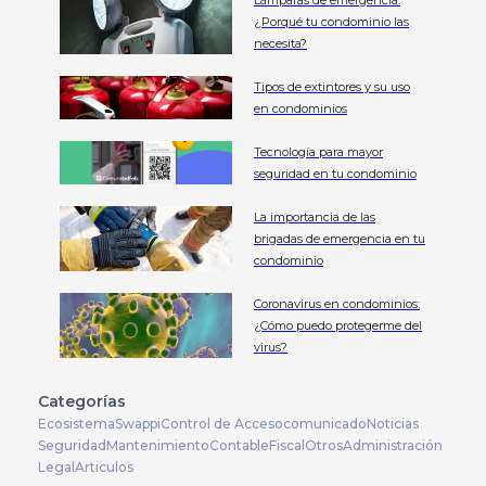
Lámparas de emergencia:
¿Porqué tu condominio las
necesita?
Tipos de extintores y su uso
en condominios
Tecnología para mayor
seguridad en tu condominio
La importancia de las
brigadas de emergencia en tu
condominio
Coronavirus en condominios:
¿Cómo puedo protegerme del
virus?
Categorías
Ecosistema
Swappi
Control de Acceso
comunicado
Noticias
Seguridad
Mantenimiento
Contable
Fiscal
Otros
Administración
Legal
Articulos