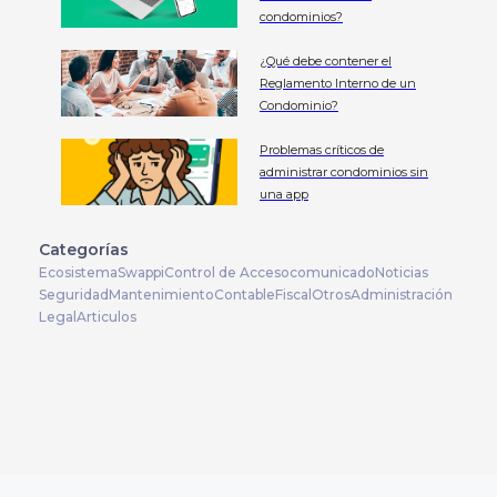
condominios?
¿Qué debe contener el
Reglamento Interno de un
Condominio?
Problemas críticos de
administrar condominios sin
una app
Categorías
Ecosistema
Swappi
Control de Acceso
comunicado
Noticias
Seguridad
Mantenimiento
Contable
Fiscal
Otros
Administración
Legal
Articulos