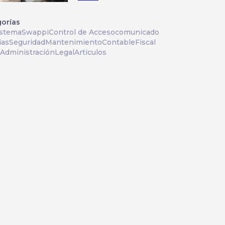
orías
istema
Swappi
Control de Acceso
comunicado
ias
Seguridad
Mantenimiento
Contable
Fiscal
Administración
Legal
Articulos