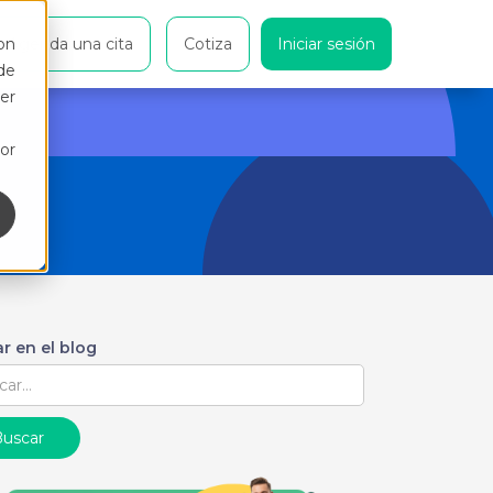
on
Agenda una cita
Cotiza
Iniciar sesión
de
er
or
r en el blog