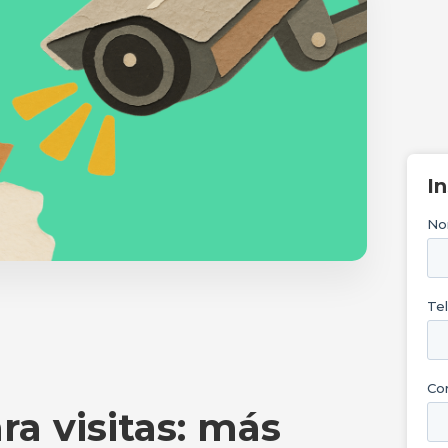
I
a visitas: más