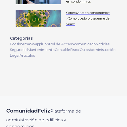
en condominios
Coronavirus en condominios:
¿Cómo puedo protegerme del
virus?
Categorías
Ecosistema
Swappi
Control de Acceso
comunicado
Noticias
Seguridad
Mantenimiento
Contable
Fiscal
Otros
Administración
Legal
Articulos
ComunidadFeliz
Plataforma de
administración de edificios y
condominios.