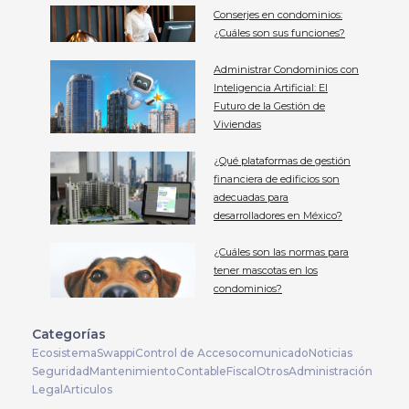
Conserjes en condominios:
¿Cuáles son sus funciones?
Administrar Condominios con
Inteligencia Artificial: El
Futuro de la Gestión de
Viviendas
¿Qué plataformas de gestión
financiera de edificios son
adecuadas para
desarrolladores en México?
¿Cuáles son las normas para
tener mascotas en los
condominios?
Categorías
Ecosistema
Swappi
Control de Acceso
comunicado
Noticias
Seguridad
Mantenimiento
Contable
Fiscal
Otros
Administración
Legal
Articulos