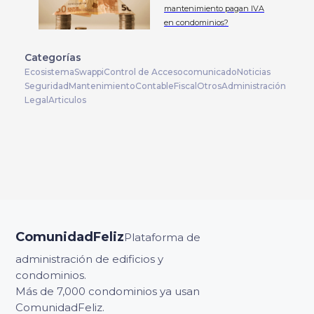
mantenimiento pagan IVA
en condominios?
Categorías
Ecosistema
Swappi
Control de Acceso
comunicado
Noticias
Seguridad
Mantenimiento
Contable
Fiscal
Otros
Administración
Legal
Articulos
ComunidadFeliz
Plataforma de
administración de edificios y
condominios.
Más de 7,000 condominios ya usan
ComunidadFeliz.