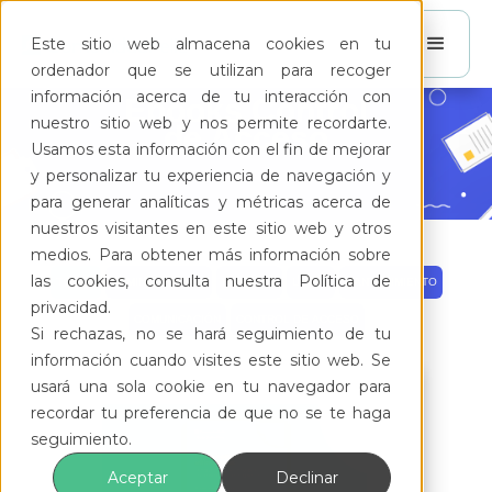
Este sitio web almacena cookies en tu
ordenador que se utilizan para recoger
información acerca de tu interacción con
Ebooks Control
nuestro sitio web y nos permite recordarte.
de Acceso
Usamos esta información con el fin de mejorar
y personalizar tu experiencia de navegación y
para generar analíticas y métricas acerca de
nuestros visitantes en este sitio web y otros
medios. Para obtener más información sobre
las cookies, consulta nuestra Política de
TODOS
ADMINISTRACIÓN
FINANZAS
LEGAL
MANTENIMIENTO
privacidad.
COMUNICACIÓN
CONTROL DE ACCESO
Si rechazas, no se hará seguimiento de tu
información cuando visites este sitio web. Se
usará una sola cookie en tu navegador para
recordar tu preferencia de que no se te haga
seguimiento.
Aceptar
Declinar