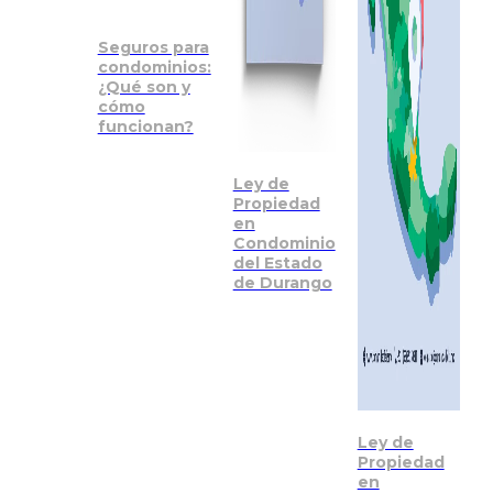
Seguros para
condominios:
¿Qué son y
cómo
funcionan?
Ley de
Propiedad
en
Condominio
del Estado
de Durango
Ley de
Propiedad
en