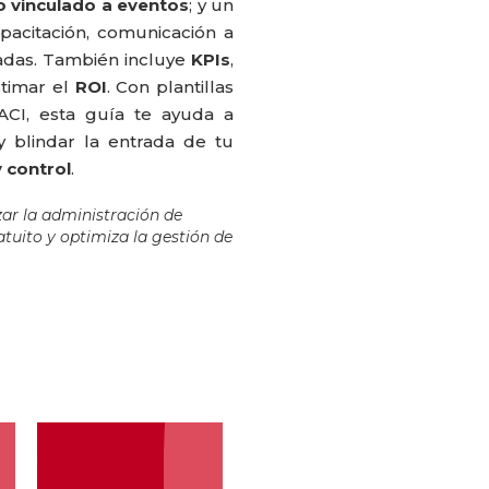
o vinculado a eventos
; y un
acitación, comunicación a
adas. También incluye
KPIs
,
stimar el
ROI
. Con plantillas
RACI, esta guía te ayuda a
 y blindar la entrada de tu
y control
.
ar la administración de
tuito y optimiza la gestión de