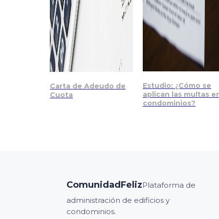
Estudio: ¿Cómo se
Carta de Adeudo de
aplican las multas e
Cuota
condominios?
ComunidadFeliz
Plataforma de
administración de edificios y
condominios.