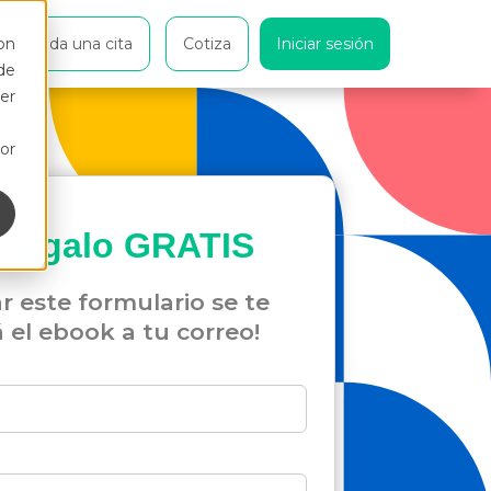
on
Agenda una cita
Cotiza
Iniciar sesión
de
er
or
cárgalo
GRATIS
ar este formulario se te
á el ebook a tu correo!