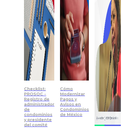
Checklist:
Cómo
PROSOC -
Modernizar
Registro de
Pagos y
administrador
Avisos en
de
Condominios
condominios
de México
y presidente
del comité