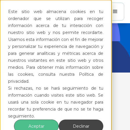
Este sitio web almacena cookies en tu
ordenador que se utilizan para recoger
información acerca de tu interacción con
nuestro sitio web y nos permite recordarte.
BlogFeliz
Usamos esta información con el fin de mejorar
y personalizar tu experiencia de navegación y
para generar analíticas y métricas acerca de
nuestros visitantes en este sitio web y otros
medios. Para obtener más información sobre
las cookies, consulta nuestra Política de
privacidad.
Si rechazas, no se hará seguimiento de tu
La Innovación en la
información cuando visites este sitio web. Se
Administración de
usará una sola cookie en tu navegador para
Macrocondominios con
recordar tu preferencia de que no se te haga
ComunidadFeliz y Grupo
seguimiento.
Fortuna
Aceptar
Declinar