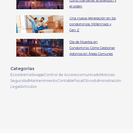
Cómo mantener la diversión y
el orden
Una nueva generación en los
condominios: Millennials y
Gen Z
Día de Muertos en
Condominio: Cómo Gestionar
Adornos en Áreas Comunes
Categorías
Ecosistema
Swappi
Control de Acceso
comunicado
Noticias
Seguridad
Mantenimiento
Contable
Fiscal
Otros
Administración
Legal
Articulos