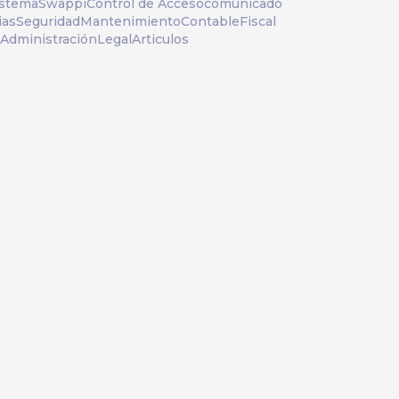
istema
Swappi
Control de Acceso
comunicado
ias
Seguridad
Mantenimiento
Contable
Fiscal
Administración
Legal
Articulos