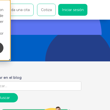
on
Agenda una cita
Cotiza
Iniciar sesión
de
er
or
r en el blog