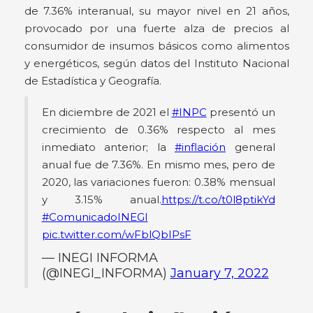
de 7.36% interanual, su mayor nivel en 21 años,
provocado por una fuerte alza de precios al
consumidor de insumos básicos como alimentos
y energéticos, según datos del Instituto Nacional
de Estadística y Geografía.
En diciembre de 2021 el
#INPC
presentó un
crecimiento de 0.36% respecto al mes
inmediato anterior; la
#inflación
general
anual fue de 7.36%. En mismo mes, pero de
2020, las variaciones fueron: 0.38% mensual
y 3.15% anual.
https://t.co/t0l8ptikYd
#ComunicadoINEGI
pic.twitter.com/wFblQbIPsF
— INEGI INFORMA
(@INEGI_INFORMA)
January 7, 2022