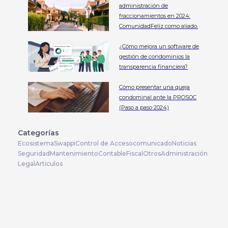
administración de
fraccionamientos en 2024:
ComunidadFeliz como aliado.
¿Cómo mejora un software de
gestión de condominios la
transparencia financiera?
Cómo presentar una queja
condominal ante la PROSOC
(Paso a paso 2024)
Categorías
Ecosistema
Swappi
Control de Acceso
comunicado
Noticias
Seguridad
Mantenimiento
Contable
Fiscal
Otros
Administración
Legal
Articulos