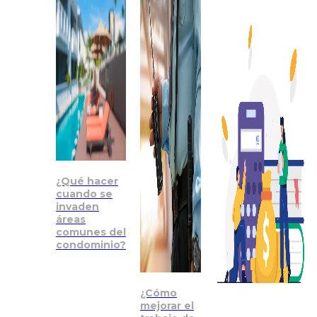
¿Qué hacer
cuando se
invaden
áreas
comunes del
condominio?
¿Cómo
mejorar el