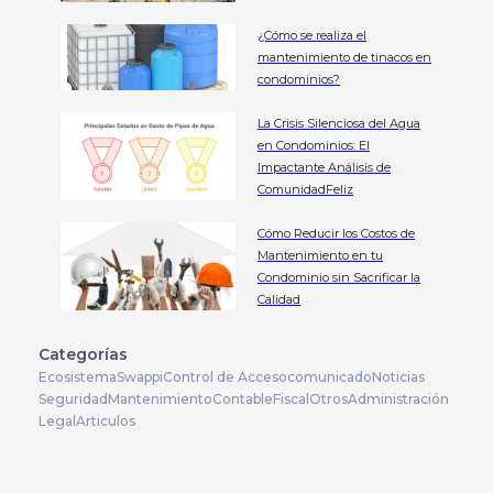
¿Cómo se realiza el
mantenimiento de tinacos en
condominios?
La Crisis Silenciosa del Agua
en Condominios: El
Impactante Análisis de
ComunidadFeliz
Cómo Reducir los Costos de
Mantenimiento en tu
Condominio sin Sacrificar la
Calidad
Categorías
Ecosistema
Swappi
Control de Acceso
comunicado
Noticias
Seguridad
Mantenimiento
Contable
Fiscal
Otros
Administración
Legal
Articulos