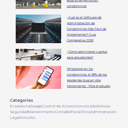
estacionamientos en
condominios
¿Cuál es el Software de
Administración de
Condominios Más Fácil de
Implementar? Guía
Comparativa 2026
¿Cómo administrar cuartos
para estudiantes?
WhatsApp en los
condominios: el 58% de los
residentes buscan otra
herramienta - Mira el estudio
Categorías
Ecosistema
Swappi
Control de Acceso
comunicado
Noticias
Seguridad
Mantenimiento
Contable
Fiscal
Otros
Administración
Legal
Articulos