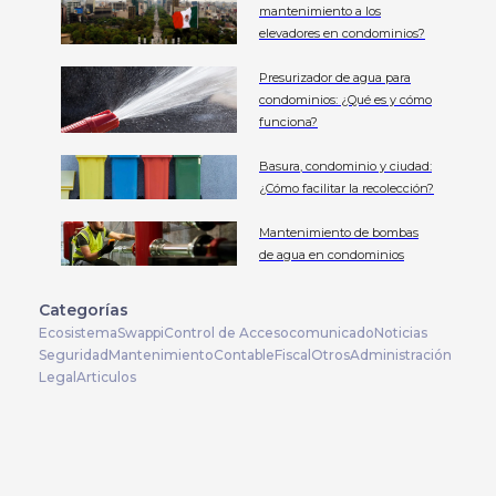
mantenimiento a los
elevadores en condominios?
Presurizador de agua para
condominios: ¿Qué es y cómo
funciona?
Basura, condominio y ciudad:
¿Cómo facilitar la recolección?
Mantenimiento de bombas
de agua en condominios
Categorías
Ecosistema
Swappi
Control de Acceso
comunicado
Noticias
Seguridad
Mantenimiento
Contable
Fiscal
Otros
Administración
Legal
Articulos