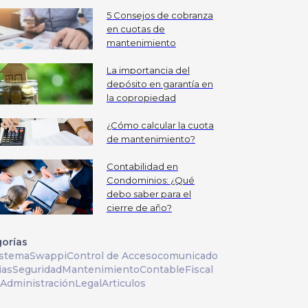
5 Consejos de cobranza
en cuotas de
mantenimiento
La importancia del
depósito en garantía en
la copropiedad
¿Cómo calcular la cuota
de mantenimiento?
Contabilidad en
Condominios: ¿Qué
debo saber para el
cierre de año?
orías
istema
Swappi
Control de Acceso
comunicado
ias
Seguridad
Mantenimiento
Contable
Fiscal
Administración
Legal
Articulos