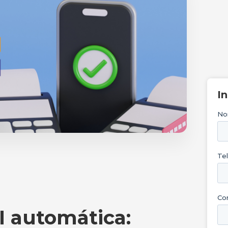
I
I automática: