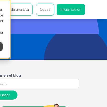
on
Agenda una cita
Cotiza
Iniciar sesión
de
er
or
r en el blog