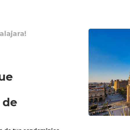
alajara
!
que
 de