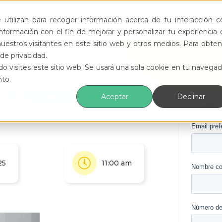
ductos
Funcionalidades
Eventos
Recursos
utilizan para recoger información acerca de tu interacción c
formación con el fin de mejorar y personalizar tu experiencia 
uestros visitantes en este sitio web y otros medios. Para obten
de privacidad.
o visites este sitio web. Se usará una sola cookie en tu navegad
nto.
: Guadalajara
Aceptar
Declinar
Regist
25
11:00 am