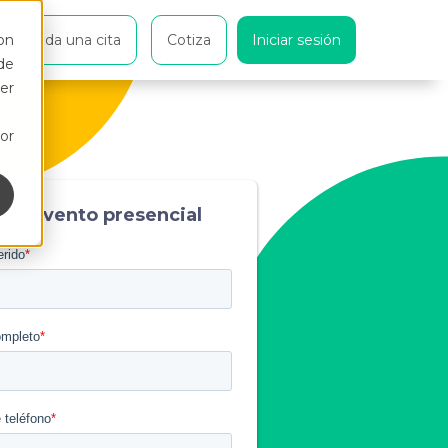
on
Agenda una cita
Cotiza
Iniciar sesión
de
er
or
ro: evento presencial