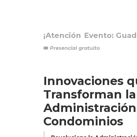
¡Atención
Evento: Guad
🎟️
Presencial gratuito
Innovaciones 
Transforman la
Administración
Condominios