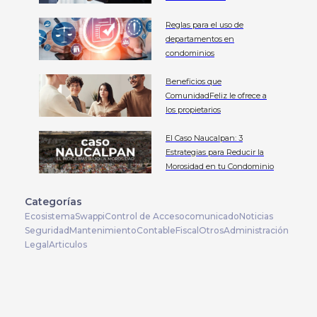
Reglas para el uso de
departamentos en
condominios
Beneficios que
ComunidadFeliz le ofrece a
los propietarios
El Caso Naucalpan: 3
Estrategias para Reducir la
Morosidad en tu Condominio
Categorías
Ecosistema
Swappi
Control de Acceso
comunicado
Noticias
Seguridad
Mantenimiento
Contable
Fiscal
Otros
Administración
Legal
Articulos