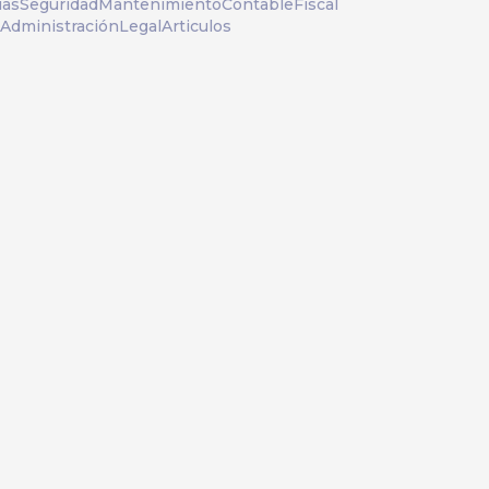
ias
Seguridad
Mantenimiento
Contable
Fiscal
Administración
Legal
Articulos