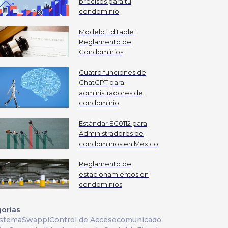
precisos para tu
condominio
Modelo Editable:
Reglamento de
Condominios
Cuatro funciones de
ChatGPT para
administradores de
condominio
Estándar EC0112 para
Administradores de
condominios en México
Reglamento de
estacionamientos en
condominios
orías
istema
Swappi
Control de Acceso
comunicado