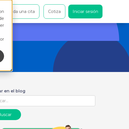
on
Agenda una cita
Cotiza
Iniciar sesión
de
er
or
r en el blog