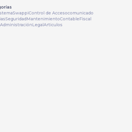
orías
istema
Swappi
Control de Acceso
comunicado
ias
Seguridad
Mantenimiento
Contable
Fiscal
Administración
Legal
Articulos