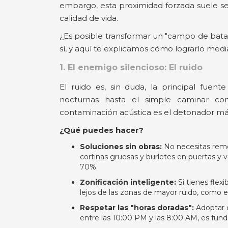
embargo, esta proximidad forzada suele ser
calidad de vida.
¿Es posible transformar un "campo de bata
sí, y aquí te explicamos cómo lograrlo media
1. El enemigo silencioso: El ruido
El ruido es, sin duda, la principal fuen
nocturnas hasta el simple caminar co
contaminación acústica es el detonador má
¿Qué puedes hacer?
Soluciones sin obras:
No necesitas remo
cortinas gruesas y burletes en puertas y 
70%.
Zonificación inteligente:
Si tienes flexi
lejos de las zonas de mayor ruido, como el
Respetar las "horas doradas":
Adoptar e
entre las 10:00 PM y las 8:00 AM, es fun