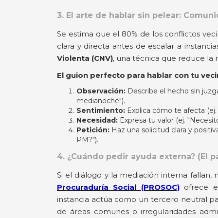
3. El arte de hablar sin pelear: Comun
Se estima que el 80% de los conflictos ve
clara y directa antes de escalar a instancia
Violenta (CNV)
, una técnica que reduce la re
El guion perfecto para hablar con tu veci
Observación:
Describe el hecho sin juzg
medianoche").
Sentimiento:
Explica cómo te afecta (ej
Necesidad:
Expresa tu valor (ej. "Necesit
Petición:
Haz una solicitud clara y positiv
PM?").
4. ¿Cuándo pedir ayuda externa? (El 
Si el diálogo y la mediación interna fallan,
Procuraduría Social (PROSOC)
ofrece el
instancia actúa como un tercero neutral pa
de áreas comunes o irregularidades admini