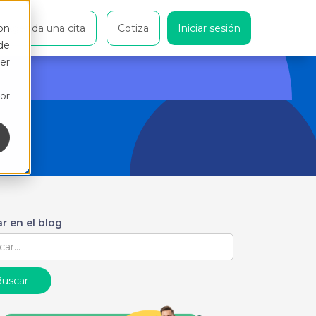
on
Agenda una cita
Cotiza
Iniciar sesión
de
er
or
r en el blog