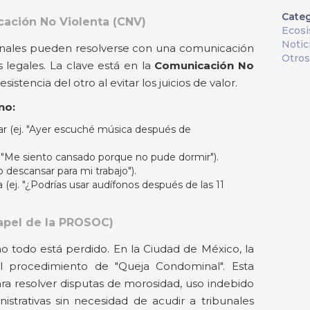
Categ
icación No Violenta (CNV)
Ecos
Notic
cinales pueden resolverse con una comunicación
Otros
s legales. La clave está en la
Comunicación No
sistencia del otro al evitar los juicios de valor.
no:
ar (ej. "Ayer escuché música después de
. "Me siento cansado porque no pude dormir").
o descansar para mi trabajo").
a (ej. "¿Podrías usar audífonos después de las 11
papel de la PROSOC)
 no todo está perdido. En la Ciudad de México, la
 procedimiento de "Queja Condominal". Esta
ra resolver disputas de morosidad, uso indebido
strativas sin necesidad de acudir a tribunales