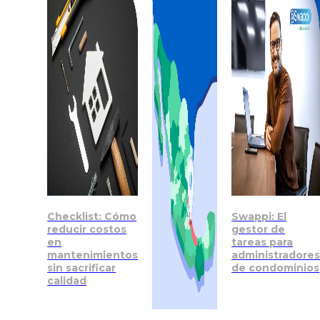
Checklist: Cómo
Swappi: El
reducir costos
gestor de
en
tareas para
mantenimientos
administradore
sin sacrificar
de condominios
calidad