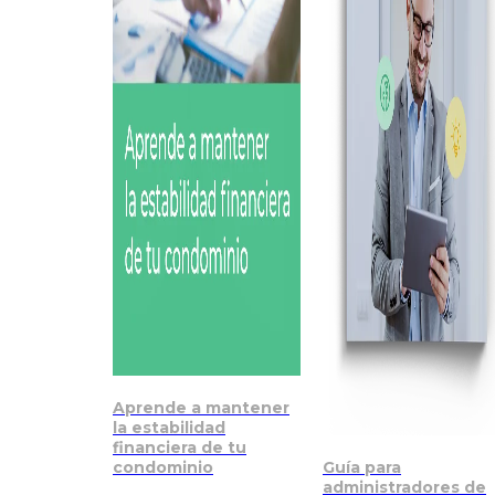
Aprende a mantener
la estabilidad
financiera de tu
condominio
Guía para
administradores de