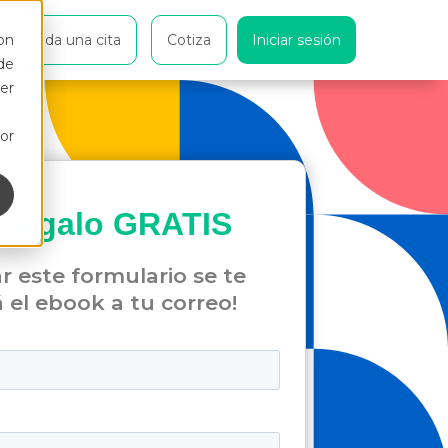
on
Agenda una cita
Cotiza
Iniciar sesión
de
er
or
cárgalo
GRATIS
ar este formulario se te
á el ebook a tu correo!