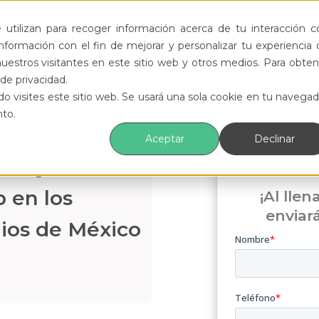
ductos
Funcionalidades
Eventos
Recursos
utilizan para recoger información acerca de tu interacción c
formación con el fin de mejorar y personalizar tu experiencia 
uestros visitantes en este sitio web y otros medios. Para obten
de privacidad.
o visites este sitio web. Se usará una sola cookie en tu navegad
nto.
Aceptar
Declinar
Des
2023]
 en los
¡Al llen
enviar
ios de México