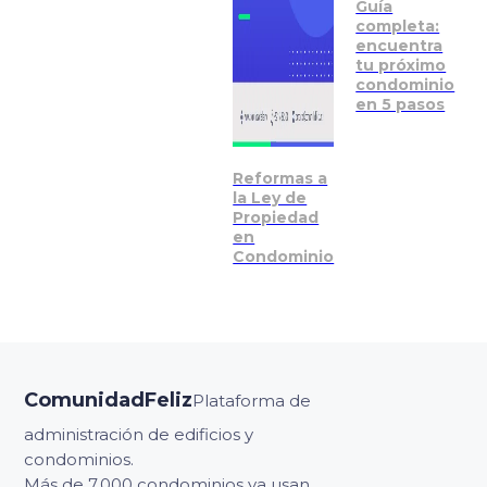
Guía
completa:
encuentra
tu próximo
condominio
en 5 pasos
Reformas a
la Ley de
Propiedad
en
Condominio
ComunidadFeliz
Plataforma de
administración de edificios y
condominios.
Más de 7,000 condominios ya usan