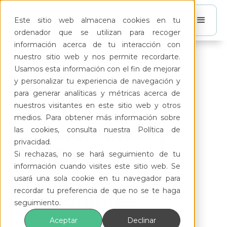
Este sitio web almacena cookies en tu
ordenador que se utilizan para recoger
información acerca de tu interacción con
nuestro sitio web y nos permite recordarte.
Usamos esta información con el fin de mejorar
y personalizar tu experiencia de navegación y
Software para
para generar analíticas y métricas acerca de
administrar
nuestros visitantes en este sitio web y otros
medios. Para obtener más información sobre
condominios y
las cookies, consulta nuestra Política de
privacidad.
edificios: las
Si rechazas, no se hará seguimiento de tu
información cuando visites este sitio web. Se
opciones
usará una sola cookie en tu navegador para
recordar tu preferencia de que no se te haga
disponibles
seguimiento.
Aceptar
Declinar
Si administras condominios, te aseguro que el