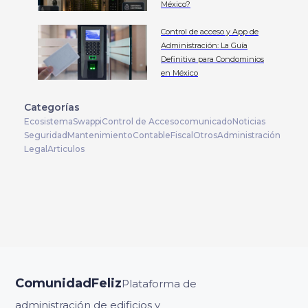
México?
Control de acceso y App de
Administración: La Guía
Definitiva para Condominios
en México
Categorías
Ecosistema
Swappi
Control de Acceso
comunicado
Noticias
Seguridad
Mantenimiento
Contable
Fiscal
Otros
Administración
Legal
Articulos
ComunidadFeliz
Plataforma de
administración de edificios y