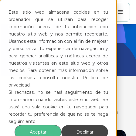
Este sitio web almacena cookies en tu
ordenador que se utilizan para recoger
información acerca de tu interacción con
nuestro sitio web y nos permite recordarte.
BlogFeliz
Usamos esta información con el fin de mejorar
y personalizar tu experiencia de navegación y
para generar analíticas y métricas acerca de
nuestros visitantes en este sitio web y otros
medios. Para obtener más información sobre
las cookies, consulta nuestra Política de
privacidad.
Si rechazas, no se hará seguimiento de tu
La Videovigilancia con IA:
información cuando visites este sitio web. Se
Solución para el 69.1% de
usará una sola cookie en tu navegador para
Condóminos que Se Sienten
recordar tu preferencia de que no se te haga
Inseguros
seguimiento.
Aceptar
Declinar