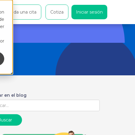
on
Agenda una cita
Cotiza
Iniciar sesión
de
er
or
r en el blog