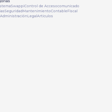
orías
istema
Swappi
Control de Acceso
comunicado
ias
Seguridad
Mantenimiento
Contable
Fiscal
Administración
Legal
Articulos