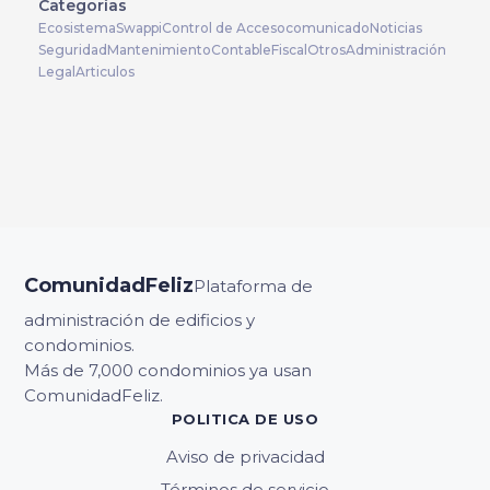
Categorías
Ecosistema
Swappi
Control de Acceso
comunicado
Noticias
Seguridad
Mantenimiento
Contable
Fiscal
Otros
Administración
Legal
Articulos
ComunidadFeliz
Plataforma de
administración de edificios y
condominios.
Más de 7,000 condominios ya usan
ComunidadFeliz.
POLITICA DE USO
Aviso de privacidad
Términos de servicio