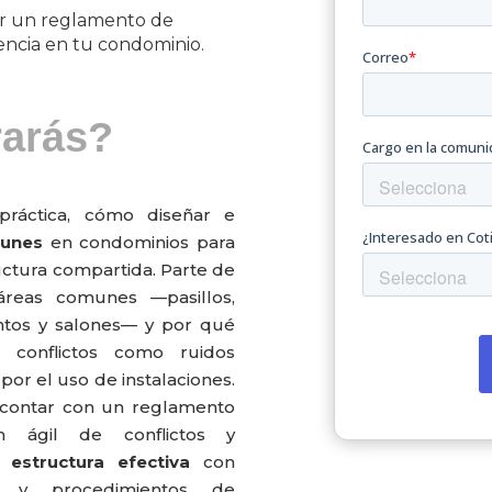
ar un reglamento de
ncia en tu condominio.
rarás?
práctica, cómo diseñar e
munes
en condominios para
ructura compartida. Parte de
áreas comunes —pasillos,
entos y salones— y por qué
r conflictos como ruidos
 por el uso de instalaciones.
contar con un reglamento
ón ágil de conflictos y
na
estructura efectiva
con
es y procedimientos de