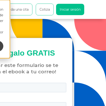
on
Agenda una cita
Cotiza
Iniciar sesión
de
er
or
cárgalo
GRATIS
ar este formulario se te
á el ebook a tu correo!