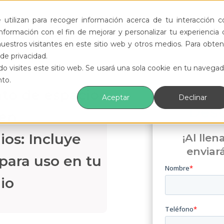
ductos
Funcionalidades
Eventos
Recursos
utilizan para recoger información acerca de tu interacción c
formación con el fin de mejorar y personalizar tu experiencia 
uestros visitantes en este sitio web y otros medios. Para obten
de privacidad.
o visites este sitio web. Se usará una sola cookie en tu navegad
nto.
to de espacios
Aceptar
Declinar
Des
en
os: Incluye
¡Al llen
enviar
para uso en tu
io