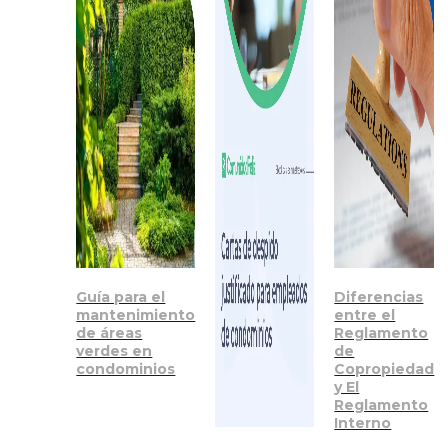
Guía para el
Diferencias
mantenimiento
entre el
de áreas
Reglamento
verdes en
de
condominios
Copropiedad
y El
Reglamento
Interno