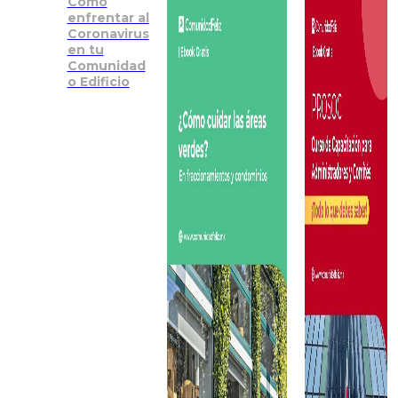
Como
enfrentar al
Coronavirus
en tu
Comunidad
o Edificio