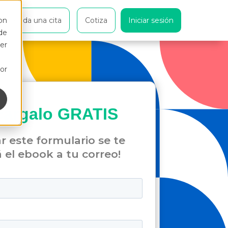
on
Agenda una cita
Cotiza
Iniciar sesión
de
er
or
cárgalo
GRATIS
ar este formulario se te
á el ebook a tu correo!