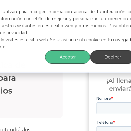
ductos
Funcionalidades
Eventos
Recursos
utilizan para recoger información acerca de tu interacción c
formación con el fin de mejorar y personalizar tu experiencia 
uestros visitantes en este sitio web y otros medios. Para obten
de privacidad.
o visites este sitio web. Se usará una sola cookie en tu navegad
nto.
Aceptar
Declinar
tica de
Des
para
¡Al llen
enviar
ios
 obtendrás los