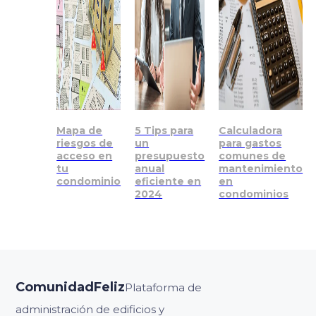
Mapa de
5 Tips para
Calculadora
riesgos de
un
para gastos
acceso en
presupuesto
comunes de
tu
anual
mantenimiento
condominio
eficiente en
en
2024
condominios
ComunidadFeliz
Plataforma de
administración de edificios y