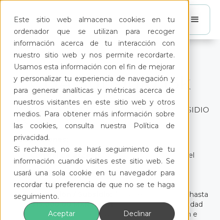
Este sitio web almacena cookies en tu
ordenador que se utilizan para recoger
información acerca de tu interacción con
nuestro sitio web y nos permite recordarte.
Usamos esta información con el fin de mejorar
CDA Subsidio 15k
y personalizar tu experiencia de navegación y
para generar analíticas y métricas acerca de
nuestros visitantes en este sitio web y otros
TÉRMINOS Y CONDICIONES – CAMPAÑA "SUBSIDIO
medios. Para obtener más información sobre
CONTROL DE ACCESO"
las cookies, consulta nuestra Política de
privacidad.
1. Definiciones:
Si rechazas, no se hará seguimiento de tu
Control de acceso:
Sistemas que gestionan el
información cuando visites este sitio web. Se
flujo de personas/vehículos en condominios.
usará una sola cookie en tu navegador para
Punto de acceso:
Ubicación física (entrada
recordar tu preferencia de que no se te haga
peatonal/vehicular) con tecnología de acceso.
Promoción / Subsidio:
Apoyo económico de hasta
seguimiento.
$15,000.00 MXN netos
otorgado por Comunidad
Aceptar
Declinar
Feliz y aplicado exclusivamente a la adquisición e