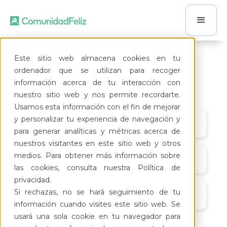
Control de Acceso: Todo lo
Este sitio web almacena cookies en tu
que necesitas saber sobre
ordenador que se utilizan para recoger
información acerca de tu interacción con
esta herramienta
nuestro sitio web y nos permite recordarte.
Usamos esta información con el fin de mejorar
y personalizar tu experiencia de navegación y
Online
para generar analíticas y métricas acerca de
nuestros visitantes en este sitio web y otros
medios. Para obtener más información sobre
20/2/25
las cookies, consulta nuestra Política de
privacidad.
Si rechazas, no se hará seguimiento de tu
3:00 pm
información cuando visites este sitio web. Se
usará una sola cookie en tu navegador para