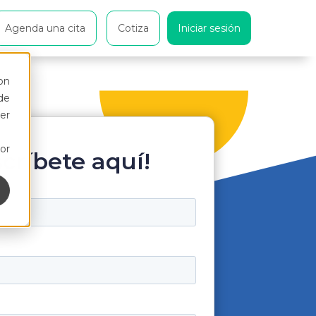
Agenda una cita
Cotiza
Iniciar sesión
on
de
er
or
scríbete aquí!