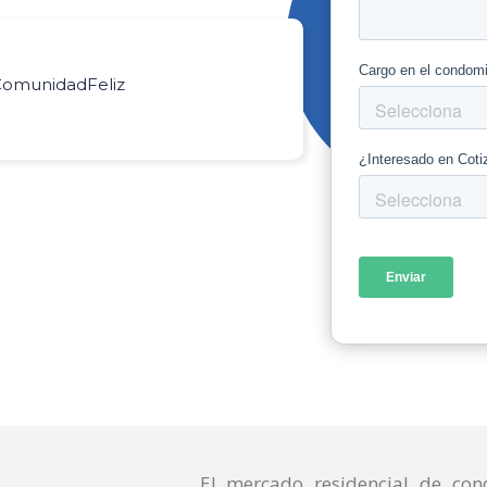
 ComunidadFeliz
El mercado residencial de con