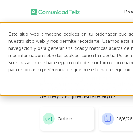
Pro
Este sitio web almacena cookies en tu ordenador que se 
nuestro sitio web y nos permite recordarte. Usamos esta in
navegación y para generar analíticas y métricas acerca de n
Webinar: Control de 
más información sobre las cookies, consulta nuestra Política 
Si rechazas, no se hará seguimiento de tu información cuand
integradores
para recordar tu preferencia de que no se te haga seguimie
Aprende a integrar tu hardware co
Entrega una solución de seguridad
que los administradores sí quieren
de negocio. ¡Regístrate aquí!
Online
16/6/26