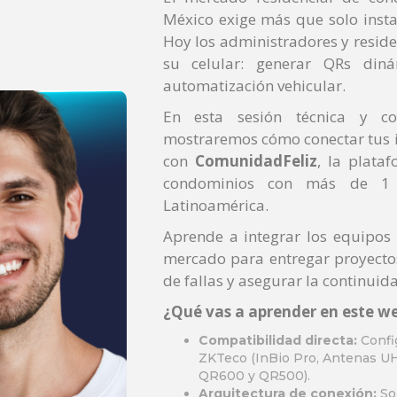
México exige más que solo insta
Hoy los administradores y resid
su celular: generar QRs diná
automatización vehicular
.
En esta sesión técnica y co
mostraremos cómo conectar tus i
con
ComunidadFeliz
, la plata
condominios con más de 1 m
Latinoamérica
.
Aprende a integrar los equipos
mercado para entregar proyectos
de fallas y asegurar la continuida
¿Qué vas a aprender en este we
Compatibilidad directa:
Confi
ZKTeco (InBio Pro, Antenas UH
QR600 y QR500)
.
Arquitectura de conexión:
Sol