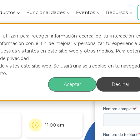
ductos
Funcionalidades
Eventos
Recursos
utilizan para recoger información acerca de tu interacción c
formación con el fin de mejorar y personalizar tu experiencia 
uestros visitantes en este sitio web y otros medios. Para obten
Acceso para
de privacidad.
o visites este sitio web. Se usará una sola cookie en tu navegad
¡In
nto.
n la app de ComunidadFeliz.
Aceptar
Declinar
 integral controlada por app
 pagar. Sesión 100% técnica y
11:00 am