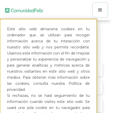
Curso práctico | Inteligencia
Este sitio web almacena cookies en tu
Artificial para
ordenador que se utilizan para recoger
información acerca de tu interacción con
Administradores de
nuestro sitio web y nos permite recordarte.
Condominios
Usamos esta información con el fin de mejorar
y personalizar tu experiencia de navegación y
para generar analíticas y métricas acerca de
Online - Youtube
nuestros visitantes en este sitio web y otros
medios. Para obtener más información sobre
las cookies, consulta nuestra Política de
25/9/24
privacidad.
Si rechazas, no se hará seguimiento de tu
información cuando visites este sitio web. Se
11:00 am
usará una sola cookie en tu navegador para