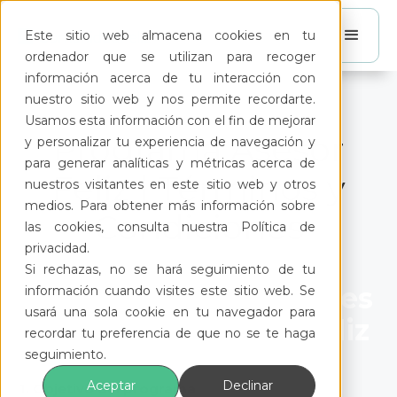
Este sitio web almacena cookies en tu
ordenador que se utilizan para recoger
información acerca de tu interacción con
nuestro sitio web y nos permite recordarte.
Usamos esta información con el fin de mejorar
Programa Asesor
y personalizar tu experiencia de navegación y
para generar analíticas y métricas acerca de
Feliz | Términos y
nuestros visitantes en este sitio web y otros
medios. Para obtener más información sobre
Condiciones
las cookies, consulta nuestra Política de
privacidad.
Si rechazas, no se hará seguimiento de tu
Términos y Condiciones
información cuando visites este sitio web. Se
usará una sola cookie en tu navegador para
– Programa Asesor Feliz
recordar tu preferencia de que no se te haga
seguimiento.
Aceptar
Declinar
1. Objetivo del programa