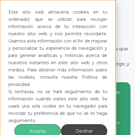
Este sitio web almacena cookies en tu
ordenador que se utilizan para recoger
información acerca de tu interacción con
Querida Sofía:
nuestro sitio web y nos permite recordarte.
Usamos esta información con el fin de mejorar
y personalizar tu experiencia de navegación y
No es por molestar, de verdad, pero necesitamos que
para generar analíticas y métricas acerca de
pagues tus cuotas de mantenimiento.
nuestros visitantes en este sitio web y otros
Se rompió el portón, el jardín lleva semanas sin riego, y
medios. Para obtener más información sobre
la asamblea ya no sabe qué hacer contigo.
las cookies, consulta nuestra Política de
privacidad.
Si rechazas, no se hará seguimiento de tu
Esta no es solo la historia de los vecinos de Sofía.
información cuando visites este sitio web. Se
Es la de miles de vecinos que intentan
usará una sola cookie en tu navegador para
organizarse… sin morir en el intento.
recordar tu preferencia de que no se te haga
seguimiento.
Si tú estás leyendo esto y tienes una
Sofía
en tu
condominio…
Aceptar
Declinar